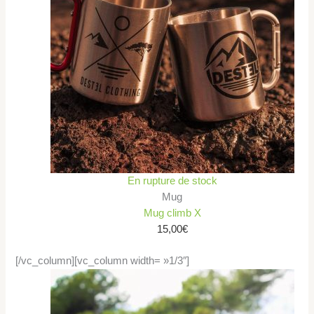
En rupture de stock
Mug
Mug climb X
15,00
€
[/vc_column][vc_column width= »1/3″]