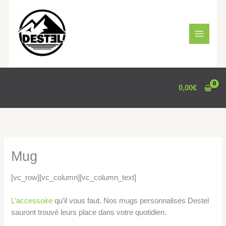
Aller
au
contenu
0,00
€
Mug
[vc_row][vc_column][vc_column_text]
L’accessoire
qu’il vous faut. Nos mugs personnalisés Destel
sauront trouvé leurs place dans votre quotidien.