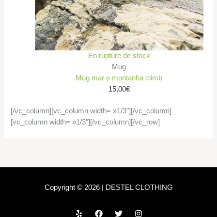
En rupture de stock
Mug
Mug mar e montanha climb
15,00
€
[/vc_column][vc_column width= »1/3″][/vc_column]
[vc_column width= »1/3″][/vc_column][/vc_row]
Copyright © 2026 | DESTEL CLOTHING