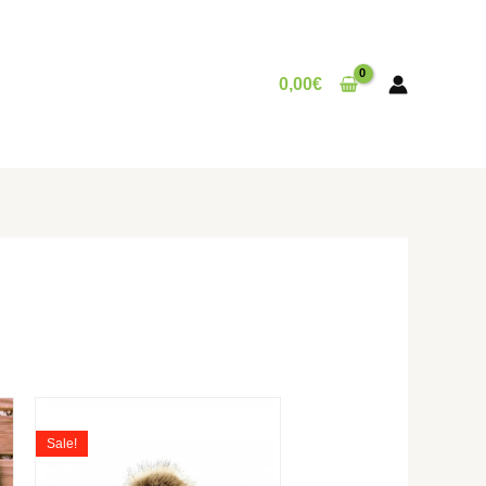
0,00
€
Le
Le
prix
prix
Sale!
l
initial
actuel
était :
est :