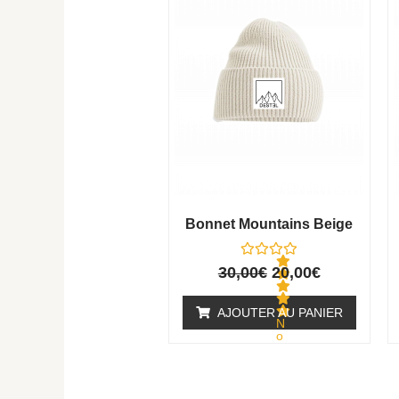
30,00€.
20,00€.
Bonnet Mountains Beige
30,00
€
20,00
€
AJOUTER AU PANIER
N
o
t
e
0
s
u