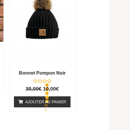
€.
30,00€.
10,00€.
Bonnet Pompon Noir
30,00
€
10,00
€
AJOUTER AU PANIER
N
o
t
e
0
s
u