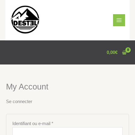
Aller
Obligatoire
Obligatoire
au
contenu
0,00
€
My Account
Se connecter
Identifiant ou e-mail
*