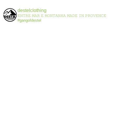
0
s
destelclothing
u
𝙴𝙽𝚃𝚁𝙴 𝙼𝙰𝚁 𝙴 𝙼𝙾𝙽𝚃𝙰𝙽𝙷𝙰
𝙼𝙰𝙳𝙴 𝙸𝙽 𝙿𝚁𝙾𝚅𝙴𝙽𝙲𝙴
r
5
#gangofdestel