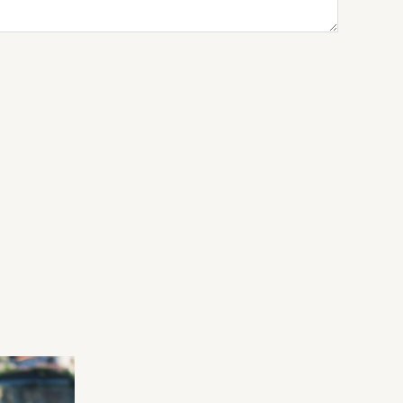
e
rix
ctuel
st :