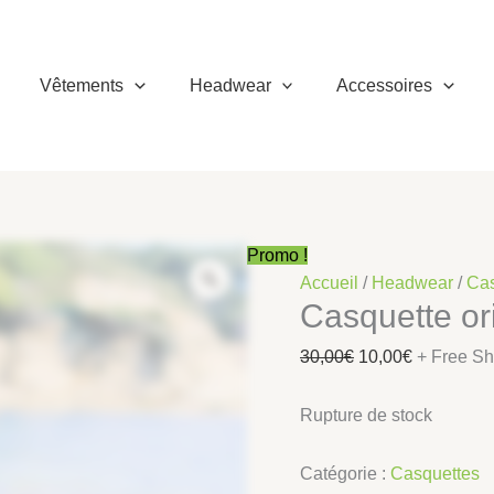
Le
Le
prix
prix
initial
actuel
Vêtements
Headwear
Accessoires
était :
est :
30,00€.
10,00€.
Promo !
Accueil
/
Headwear
/
Cas
Casquette ori
30,00
€
10,00
€
+ Free Sh
Rupture de stock
Catégorie :
Casquettes