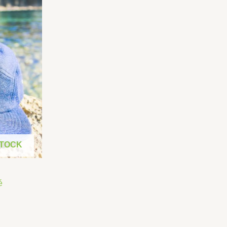
0,00€.
STOCK
é