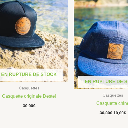
30,00€.
1
EN RUPTURE DE STOCK
EN RUPTURE DE 
Casquettes
Casquettes
Casquette originale Destel
Casquette chin
30,00
€
30,00
€
10,00
€