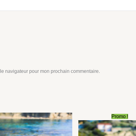
 le navigateur pour mon prochain commentaire.
Le
L
Promo !
prix
p
initial
a
était :
e