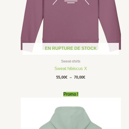
EN RUPTURE DE STOCK
Sweat-shirts
Sweat hibiscus X
55,00
€
–
70,00
€
Le
Le
Promo !
prix
prix
initial
actuel
était :
est :
70,00€.
50,00€.