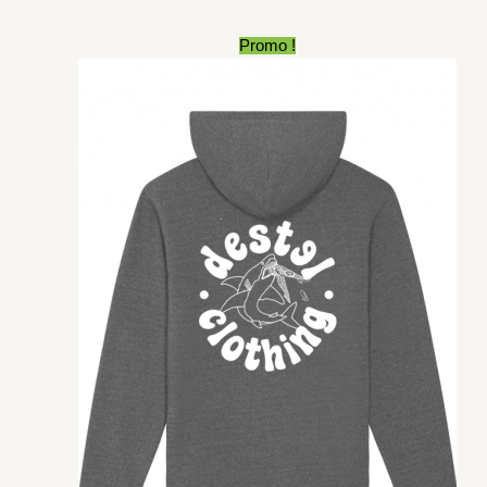
Plage
Promo !
de
prix :
50,00€
à
70,00€