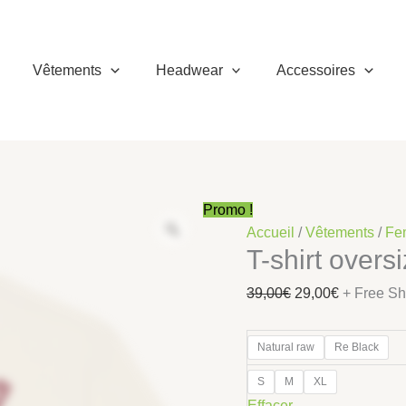
quantité
Le
Le
de
prix
prix
T-
initial
actuel
Vêtements
Headwear
Accessoires
shirt
était :
est :
oversize
39,00€.
29,00€.
Sea
Vibes
Promo !
Accueil
/
Vêtements
/
Fe
T-shirt overs
39,00
€
29,00
€
+ Free Sh
Natural raw
Re Black
S
M
XL
Effacer