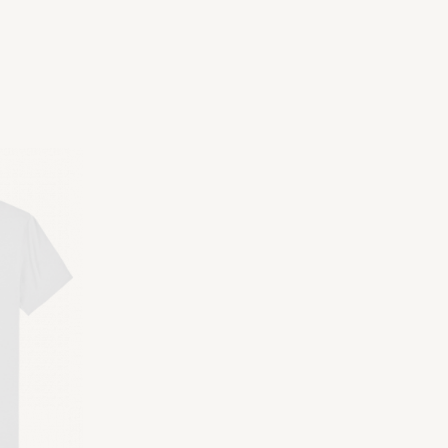
Plage
de
prix :
10,00€
à
20,00€