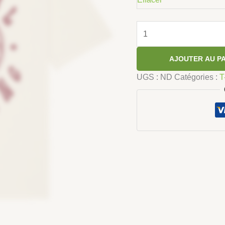
AJOUTER AU P
UGS :
ND
Catégories :
T